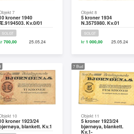
Objekt 7
Objekt 8
10 kroner 1940
5 kroner 1934
Æ.9194503. Kv.0/01
N.3575980. Kv.01
SOLGT
SOLGT
kr
700,00
25.05.24
kr
1 000,00
25.05.24
d
7
Bud
Objekt 10
Objekt 11
10 kroner 1923/24
5 kroner 1923/24
bjørnøya, blankett. Kv.1
bjørnøya, blankett.
Kv.1-