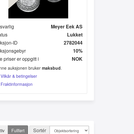
svarlig
Meyer Eek AS
atus
Lukket
ksjon-ID
2782044
ksjonsgebyr
10%
e priser er oppgitt i
NOK
nne auksjonen bruker
maksbud
.
Vilkår & betingelser
Fraktinformasjon
Sortér
tiv
Fullført