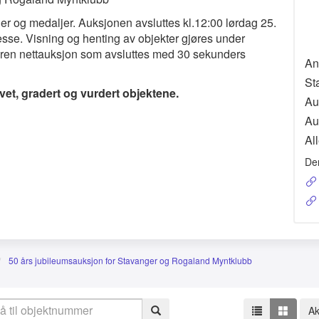
r og medaljer. Auksjonen avsluttes kl.12:00 lørdag 25.
se. Visning og henting av objekter gjøres under
ren nettauksjon som avsluttes med 30 sekunders
An
St
vet, gradert og vurdert objektene.
Au
Au
All
De
50 års jubileumsauksjon for Stavanger og Rogaland Myntklubb
Ak