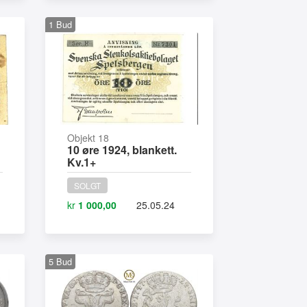
1
Bud
Objekt 18
10 øre 1924, blankett.
Kv.1+
SOLGT
kr
1 000,00
25.05.24
5
Bud