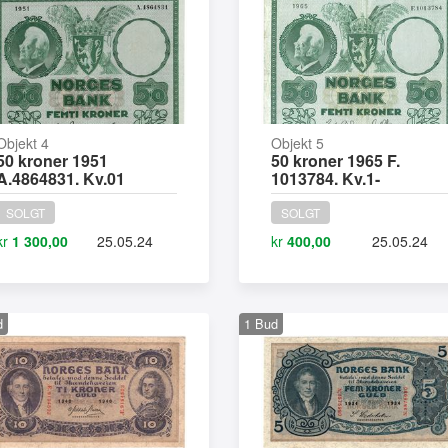
Objekt 4
Objekt 5
50 kroner 1951
50 kroner 1965 F.
A.4864831. Kv.01
1013784. Kv.1-
SOLGT
SOLGT
kr
1 300,00
25.05.24
kr
400,00
25.05.24
d
1
Bud