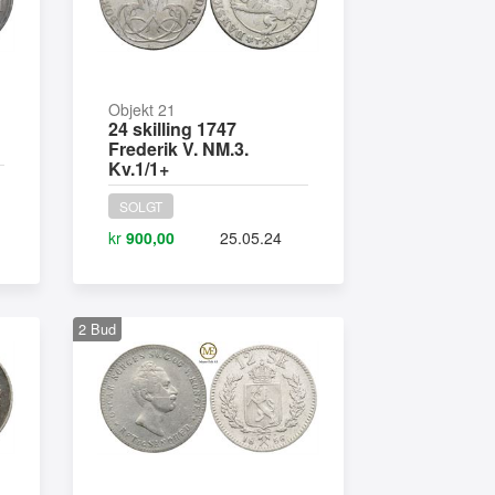
Objekt 21
24 skilling 1747
Frederik V. NM.3.
Kv.1/1+
SOLGT
kr
900,00
25.05.24
2
Bud