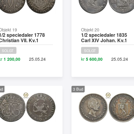
Objekt 19
Objekt 20
1/2 speciedaler 1778
1/2 speciedaler 1835
Christian VII. Kv.1
Carl XIV Johan. Kv.1
SOLGT
SOLGT
kr
1 200,00
25.05.24
kr
5 600,00
25.05.24
ud
3
Bud