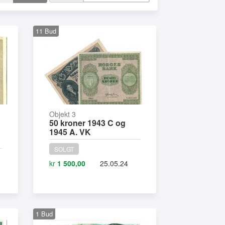
11
Bud
Objekt 3
50 kroner 1943 C og
1945 A. VK
SOLGT
kr
1 500,00
25.05.24
1
Bud