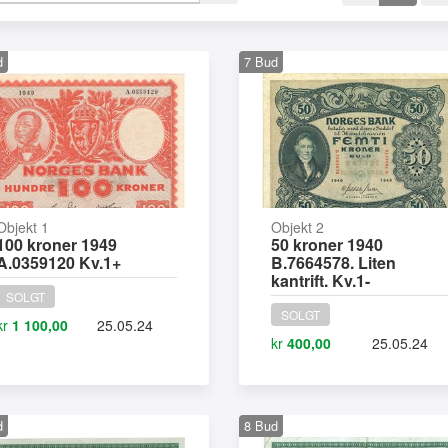
d
7
Bud
Objekt 1
Objekt 2
100 kroner 1949
50 kroner 1940
A.0359120 Kv.1+
B.7664578. Liten
kantrift. Kv.1-
SOLGT
SOLGT
kr
1 100,00
25.05.24
kr
400,00
25.05.24
d
8
Bud