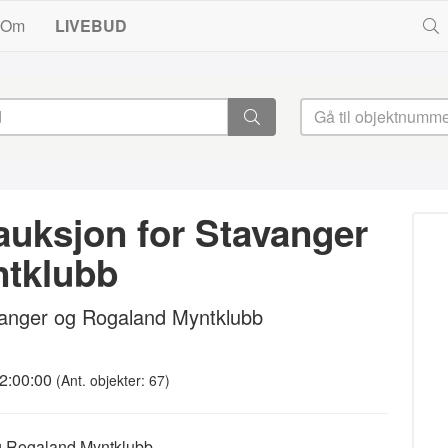
Om
LIVEBUD
auksjon for Stavanger
ntklubb
vanger og Rogaland Myntklubb
12:00:00
(Ant. objekter: 67)
og Rogaland Myntklubb