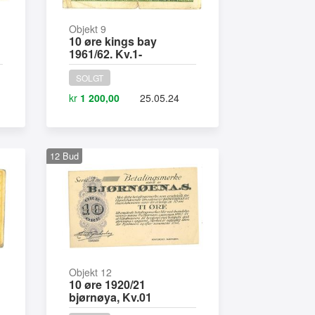
Objekt 9
10 øre kings bay
1961/62. Kv.1-
SOLGT
kr
1 200,00
25.05.24
12
Bud
Objekt 12
10 øre 1920/21
bjørnøya, Kv.01