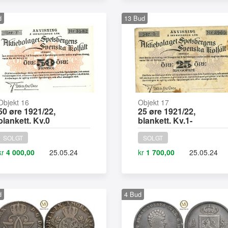
d
13
Bud
Objekt 16
Objekt 17
50 øre 1921/22,
25 øre 1921/22,
blankett. Kv.0
blankett. Kv.1-
SOLGT
SOLGT
kr
4 000,00
25.05.24
kr
1 700,00
25.05.24
d
4
Bud