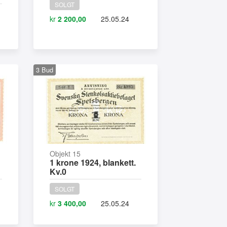
SOLGT
kr
2 200,00
25.05.24
3
Bud
Objekt 15
1 krone 1924, blankett.
Kv.0
SOLGT
kr
3 400,00
25.05.24