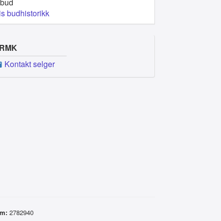
 bud
is budhistorikk
RMK
Kontakt selger
um:
2782940