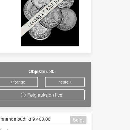
Objektnr. 30
forrige
neste
Følg auksjon live
innende bud: kr
9 400,00
Solgt