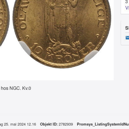
3
V
S
3 hos NGC. Kv.0
ag 25. mai 2024 12.16
Objekt ID:
2782939
Promsys_ListingSystemIdN