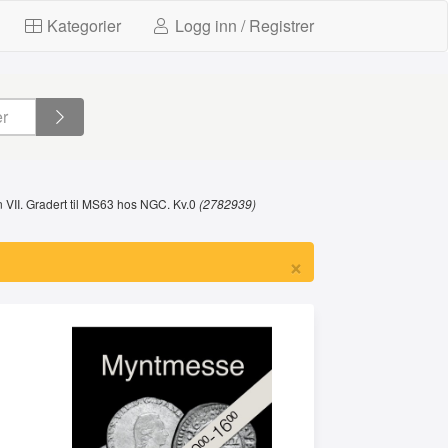
Kategorier
Logg inn / Registrer
VII. Gradert til MS63 hos NGC. Kv.0
(2782939)
×