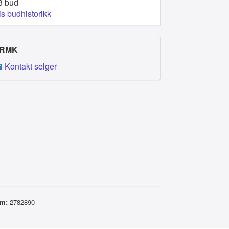
3 bud
is budhistorikk
RMK
Kontakt selger
um:
2782890