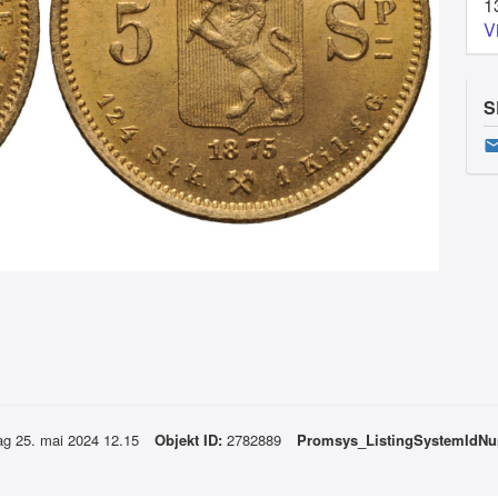
1
V
S
ag 25. mai 2024 12.15
Objekt ID:
2782889
Promsys_ListingSystemIdN