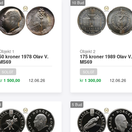
ud
10
Bud
Objekt 1
Objekt 2
50 kroner 1978 Olav V.
175 kroner 1989 Olav V.
MS69
MS69
SOLGT
SOLGT
kr
1 500,00
12.06.26
kr
1 300,00
12.06.26
d
5
Bud