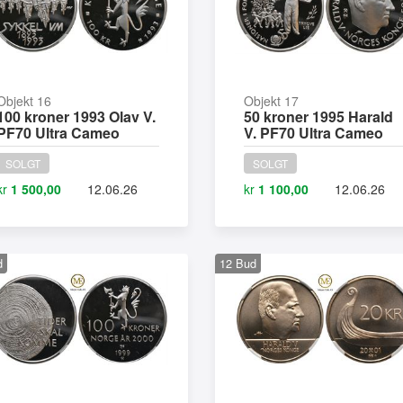
Objekt 16
Objekt 17
100 kroner 1993 Olav V.
50 kroner 1995 Harald
PF70 Ultra Cameo
V. PF70 Ultra Cameo
SOLGT
SOLGT
kr
1 500,00
12.06.26
kr
1 100,00
12.06.26
d
12
Bud