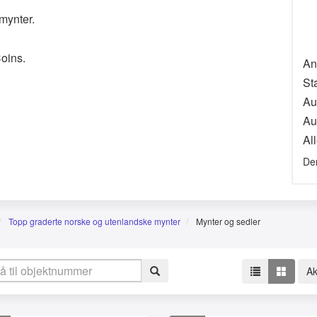
 mynter.
oins.
An
St
Au
Au
All
De
Topp graderte norske og utenlandske mynter
Mynter og sedler
Ak