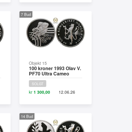
7
Bud
Objekt 15
100 kroner 1993 Olav V.
PF70 Ultra Cameo
SOLGT
kr
1 300,00
12.06.26
14
Bud