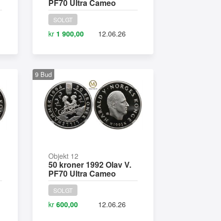
PF70 Ultra Cameo
SOLGT
kr
1 900,00
12.06.26
9
Bud
Objekt 12
50 kroner 1992 Olav V.
PF70 Ultra Cameo
SOLGT
kr
600,00
12.06.26