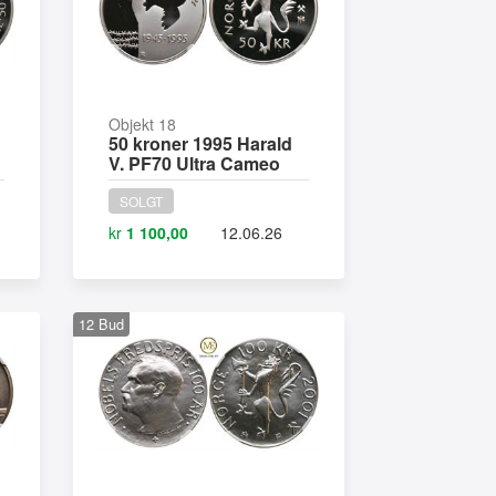
Objekt 18
50 kroner 1995 Harald
V. PF70 Ultra Cameo
SOLGT
kr
1 100,00
12.06.26
12
Bud