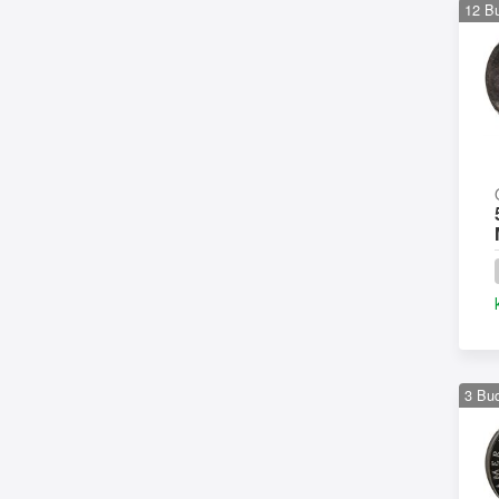
12
B
3
Bu