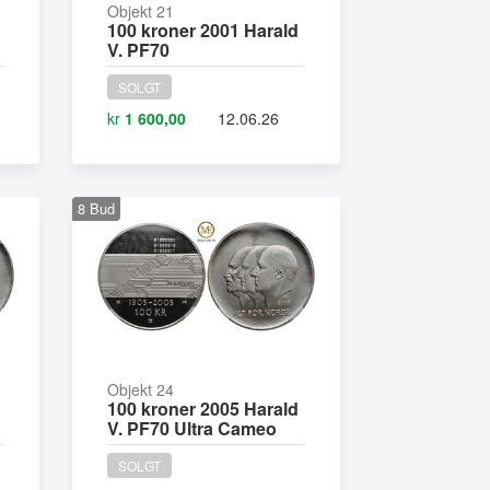
Objekt 21
100 kroner 2001 Harald
V. PF70
SOLGT
kr
1 600,00
12.06.26
8
Bud
Objekt 24
100 kroner 2005 Harald
V. PF70 Ultra Cameo
SOLGT