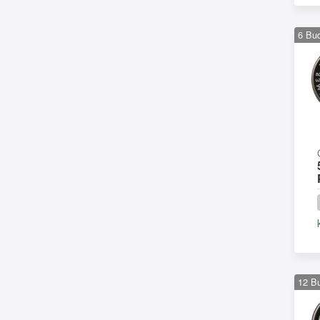
6
Bu
12
B