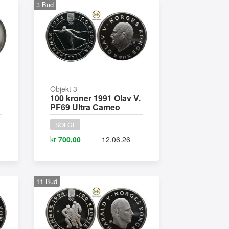
3
Bud
Objekt 3
100 kroner 1991 Olav V.
PF69 Ultra Cameo
SOLGT
kr
700,00
12.06.26
11
Bud