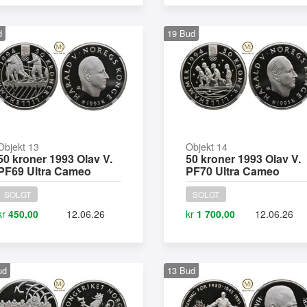
d
19
Bud
Objekt 13
Objekt 14
50 kroner 1993 Olav V.
50 kroner 1993 Olav V.
PF69 Ultra Cameo
PF70 Ultra Cameo
SOLGT
SOLGT
kr
450,00
12.06.26
kr
1 700,00
12.06.26
ud
13
Bud