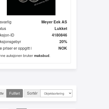
svarlig
Meyer Eek AS
atus
Lukket
ksjon-ID
4180846
ksjonsgebyr
20%
e priser er oppgitt i
NOK
nne auksjonen bruker
maksbud
.
Sortér
tiv
Fullført