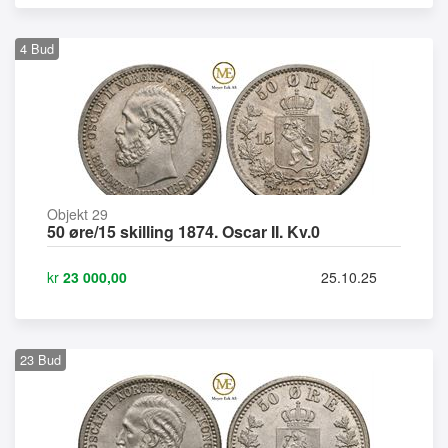
4
Bud
Objekt 29
50 øre/15 skilling 1874. Oscar II. Kv.0
kr
23 000,00
25.10.25
23
Bud