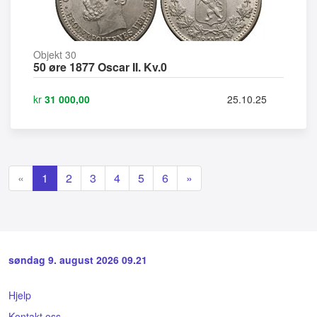
Objekt 30
50 øre 1877 Oscar II. Kv.0
kr
31 000,00
25.10.25
«
1
2
3
4
5
6
»
søndag 9. august 2026 09.21
Hjelp
Kontakt oss