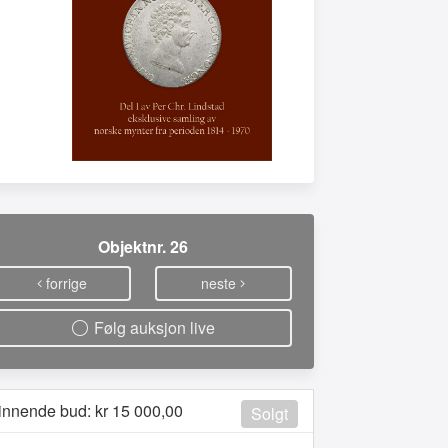
Objektnr. 26
forrige
neste
Følg auksjon live
innende bud: kr
15 000,00
Solgt