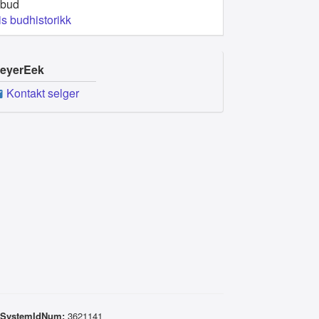
 bud
is budhistorikk
eyerEek
Kontakt selger
gSystemIdNum:
3621141