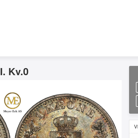
I. Kv.0
V