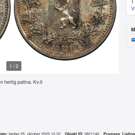
1
V
M
1
/
2
n herlig patina. Kv.0
dato:
lørdag 25. oktober 2025 10.32
Objekt ID:
3621140
Promsys_Listin