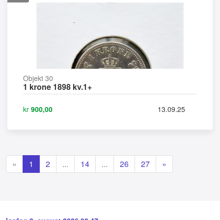
Objekt 30
1 krone 1898 kv.1+
kr
900,00
13.09.25
«
1
2
...
14
...
26
27
»