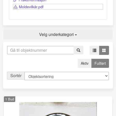
Moldevilkår.pdf
Velg underkategori
Aktiv
Fullført
Sortér
1
Bud