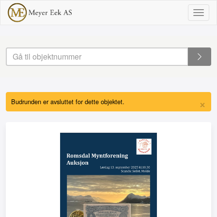
Togg
navig
×
Budrunden er avsluttet for dette objektet.