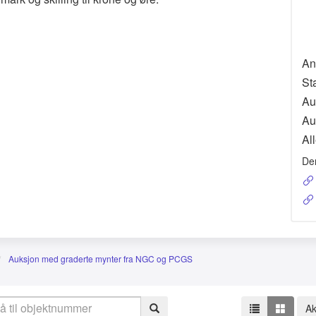
An
St
Au
Au
All
De
Auksjon med graderte mynter fra NGC og PCGS
Ak