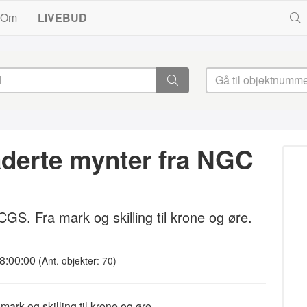
Om
LIVEBUD
derte mynter fra NGC
S. Fra mark og skilling til krone og øre.
18:00:00
(Ant. objekter: 70)
rk og skilling til krone og øre.