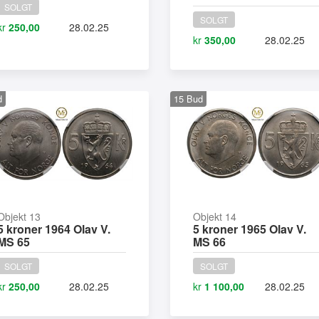
SOLGT
SOLGT
kr
250,00
28.02.25
kr
350,00
28.02.25
d
15
Bud
Objekt 13
Objekt 14
5 kroner 1964 Olav V.
5 kroner 1965 Olav V.
MS 65
MS 66
SOLGT
SOLGT
kr
250,00
28.02.25
kr
1 100,00
28.02.25