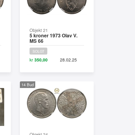
Objekt 21
5 kroner 1973 Olav V.
MS 66
SOLGT
kr
350,00
28.02.25
14
Bud
Objekt 24