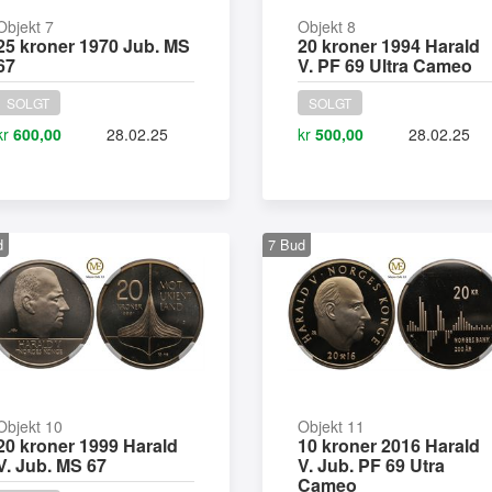
Objekt 7
Objekt 8
25 kroner 1970 Jub. MS
20 kroner 1994 Harald
67
V. PF 69 Ultra Cameo
SOLGT
SOLGT
kr
600,00
28.02.25
kr
500,00
28.02.25
d
7
Bud
Objekt 10
Objekt 11
20 kroner 1999 Harald
10 kroner 2016 Harald
V. Jub. MS 67
V. Jub. PF 69 Utra
Cameo