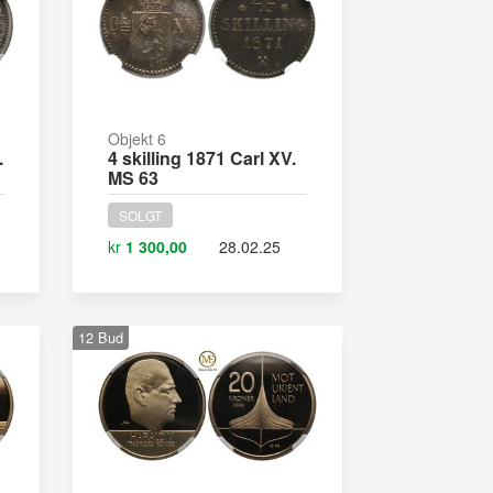
Objekt 6
.
4 skilling 1871 Carl XV.
MS 63
SOLGT
kr
1 300,00
28.02.25
12
Bud