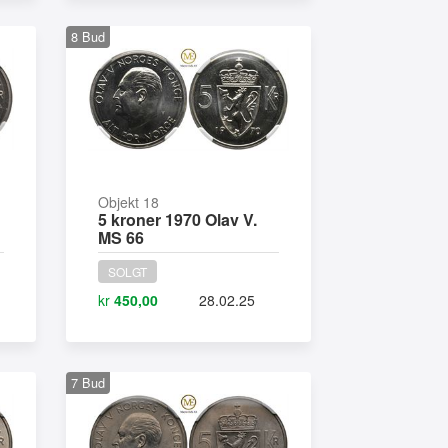
8
Bud
Objekt 18
5 kroner 1970 Olav V.
MS 66
SOLGT
kr
450,00
28.02.25
7
Bud