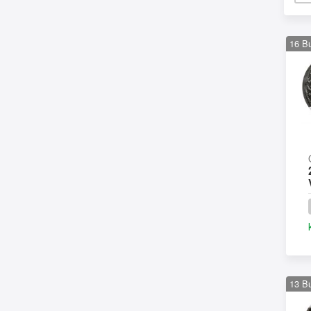
16
B
13
B