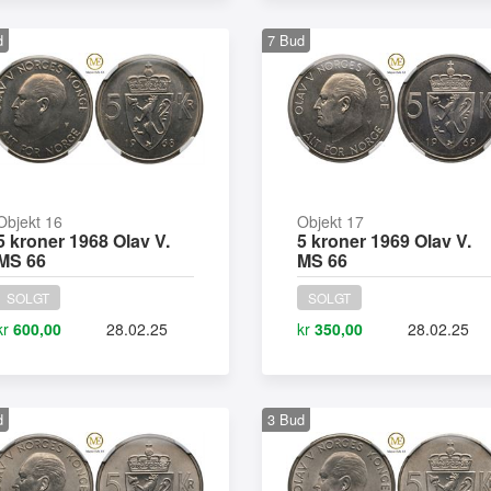
d
7
Bud
Objekt 16
Objekt 17
5 kroner 1968 Olav V.
5 kroner 1969 Olav V.
MS 66
MS 66
SOLGT
SOLGT
kr
600,00
28.02.25
kr
350,00
28.02.25
d
3
Bud