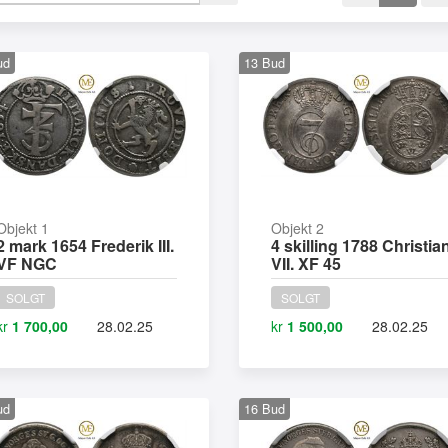
ud
13
Bud
Objekt 1
Objekt 2
2 mark 1654 Frederik III.
4 skilling 1788 Christia
VF NGC
VII. XF 45
SOLGT
SOLGT
kr
1 700,00
28.02.25
kr
1 500,00
28.02.25
ud
16
Bud