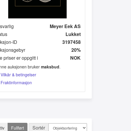
svarlig
Meyer Eek AS
atus
Lukket
ksjon-ID
3197458
ksjonsgebyr
20%
e priser er oppgitt i
NOK
nne auksjonen bruker
maksbud
.
Vilkår & betingelser
Fraktinformasjon
Sortér
tiv
Fullført