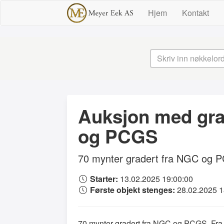
Hjem
Kontakt
Auksjon med gra
og PCGS
70 mynter gradert fra NGC og PCG
Starter:
13.02.2025 19:00:00
Første objekt stenges:
28.02.2025 
70 mynter gradert fra NGC og PCGS. Fra ma