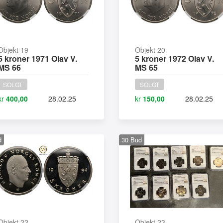
Objekt 19
Objekt 20
5 kroner 1971 Olav V.
5 kroner 1972 Olav V.
MS 66
MS 65
SOLGT
SOLGT
kr
400,00
28.02.25
kr
150,00
28.02.25
d
30
Bud
Objekt 22
Objekt 23