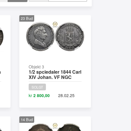
23
Bud
Objekt 3
n
1/2 spciedaler 1844 Carl
XIV Johan. VF NGC
SOLGT
kr
2 800,00
28.02.25
14
Bud