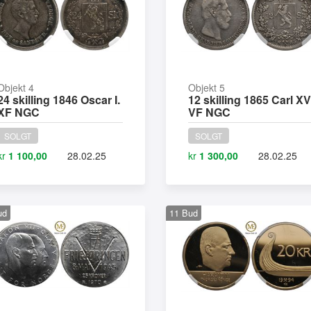
Objekt 4
Objekt 5
24 skilling 1846 Oscar I.
12 skilling 1865 Carl XV
XF NGC
VF NGC
SOLGT
SOLGT
kr
1 100,00
28.02.25
kr
1 300,00
28.02.25
ud
11
Bud