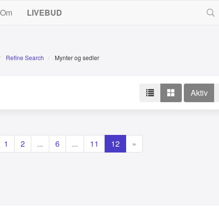
Om
LIVEBUD
Refine Search
Mynter og sedler
Aktiv
1
2
...
6
...
11
12
»