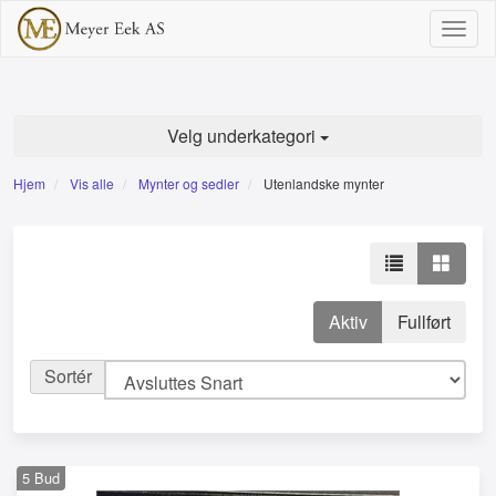
Togg
navig
Velg underkategori
Hjem
Vis alle
Mynter og sedler
Utenlandske mynter
Aktiv
Fullført
Sortér
5
Bud