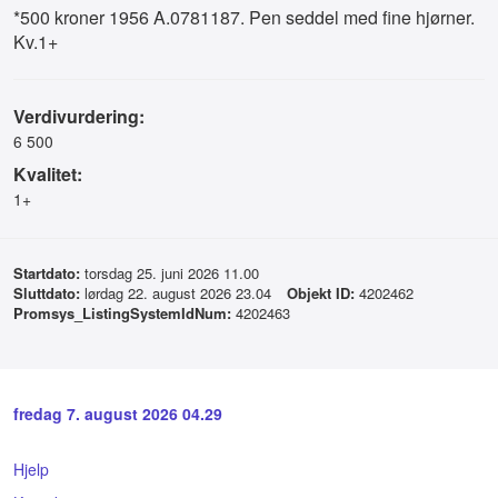
*500 kroner 1956 A.0781187. Pen seddel med fine hjørner.
Kv.1+
Verdivurdering:
6 500
Kvalitet:
1+
Startdato:
torsdag 25. juni 2026 11.00
Sluttdato:
lørdag 22. august 2026 23.04
Objekt ID:
4202462
Promsys_ListingSystemIdNum:
4202463
fredag 7. august 2026 04.29
Hjelp