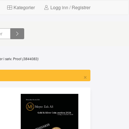
Kategorier
Logg inn / Registrer
r i sølv. Proof
(3844083)
×