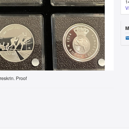
1
V
M
treskrin. Proof