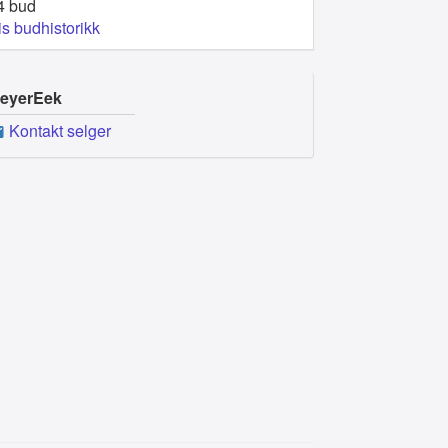
4 bud
is budhistorikk
eyerEek
Kontakt selger