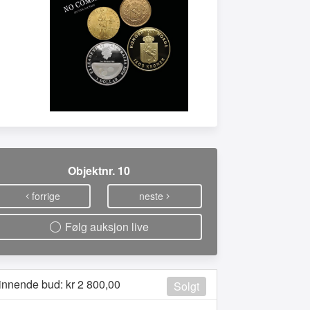
Objektnr. 10
forrige
neste
Følg auksjon live
innende bud: kr
2 800,00
Solgt