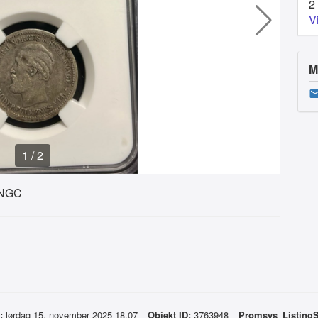
2
V
M
1
/
2
s NGC
:
lørdag 15. november 2025 18.07
Objekt ID:
3763948
Promsys_Listing