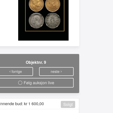
Objektnr. 9
forrige
neste
Følg auksjon live
innende bud: kr
1 600,00
Solgt