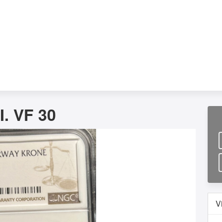
I. VF 30
V