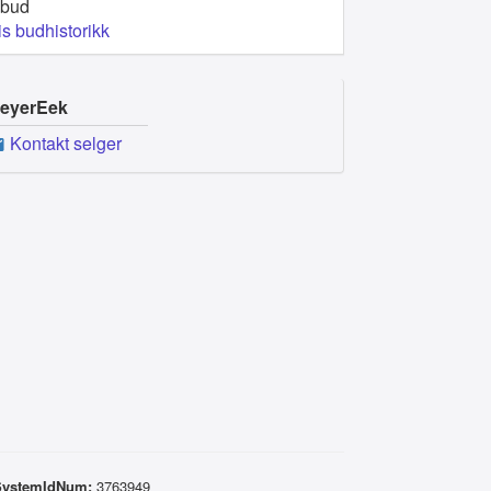
 bud
is budhistorikk
eyerEek
Kontakt selger
SystemIdNum:
3763949