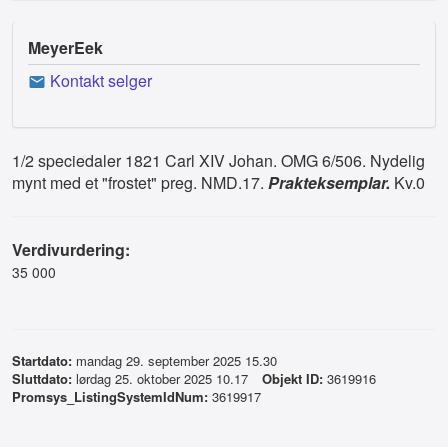
MeyerEek
Kontakt selger
1/2 speciedaler 1821 Carl XIV Johan. OMG 6/506. Nydelig
mynt med et "frostet" preg. NMD.17.
Prakteksemplar.
Kv.0
Verdivurdering:
35 000
Startdato:
mandag 29. september 2025 15.30
Sluttdato:
lørdag 25. oktober 2025 10.17
Objekt ID:
3619916
Promsys_ListingSystemIdNum:
3619917