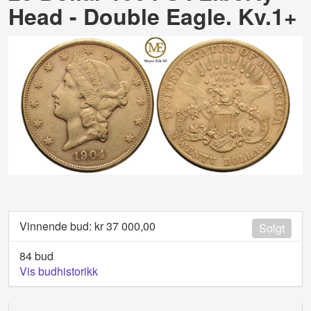
Head - Double Eagle. Kv.1+
Vinnende bud: kr
37 000,00
Solgt
84 bud
Vis budhistorikk