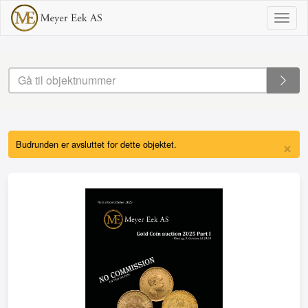
Togg
navig
×
Budrunden er avsluttet for dette objektet.