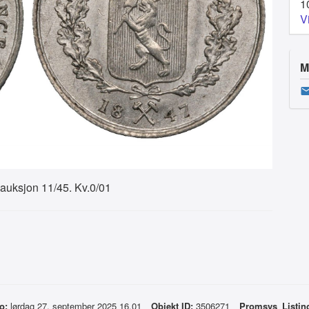
1
V
M
nauksjon 11/45. Kv.0/01
o:
lørdag 27. september 2025 16.01
Objekt ID:
3506271
Promsys_Listi