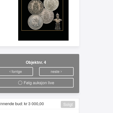
Objektnr. 4
forrige
neste
Følg auksjon live
innende bud: kr
3 000,00
Solgt