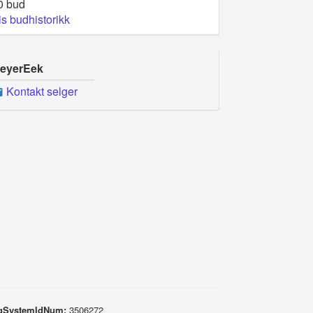
0 bud
is budhistorikk
eyerEek
Kontakt selger
ngSystemIdNum:
3506272