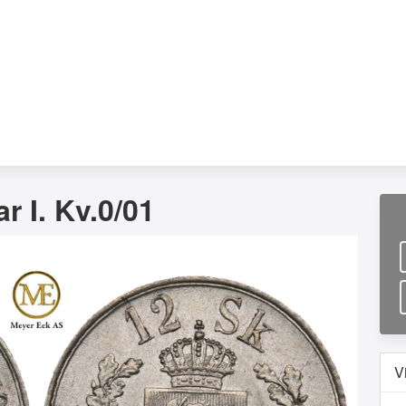
r I. Kv.0/01
V