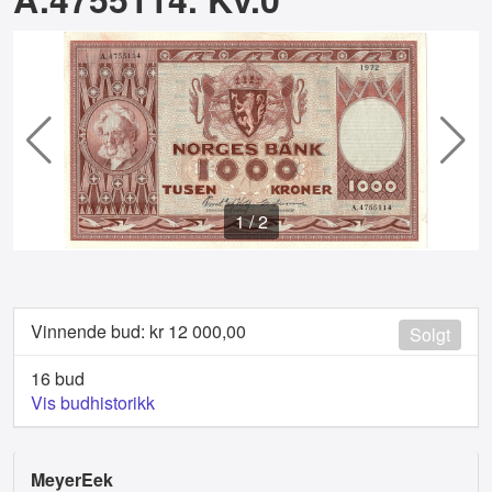
1
/
2
Vinnende bud: kr
12 000,00
Solgt
16 bud
Vis budhistorikk
MeyerEek