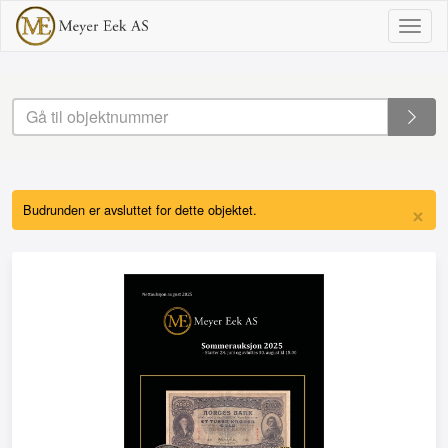
Togg
navig
×
Budrunden er avsluttet for dette objektet.