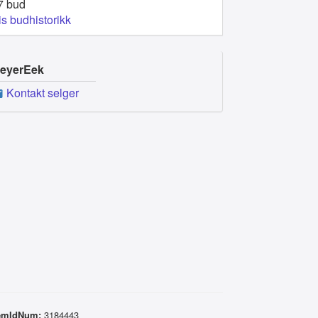
7 bud
is budhistorikk
eyerEek
Kontakt selger
emIdNum:
3184443