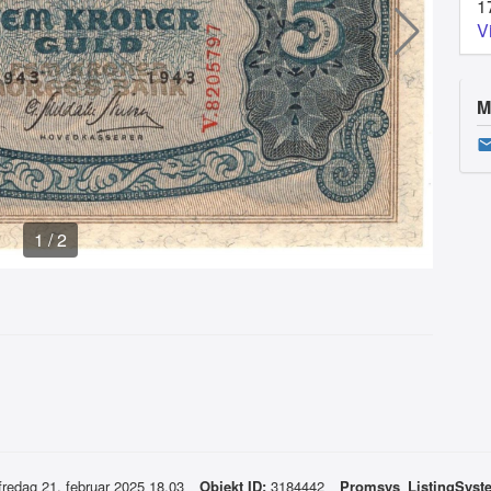
1
V
M
1
/
2
fredag 21. februar 2025 18.03
Objekt ID:
3184442
Promsys_ListingSyst