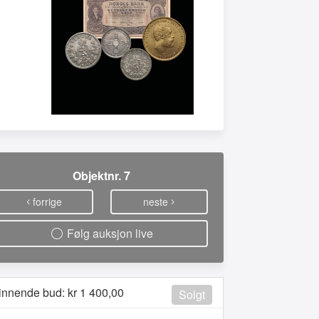
Objektnr. 7
forrige
neste
Følg auksjon live
innende bud: kr
1 400,00
Solgt