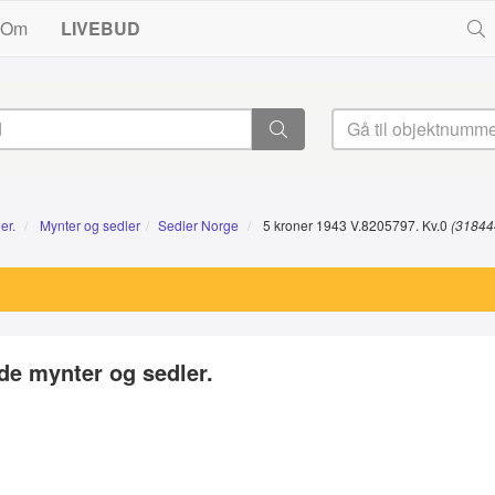
Om
LIVEBUD
er.
Mynter og sedler
Sedler Norge
5 kroner 1943 V.8205797. Kv.0
(31844
e mynter og sedler.