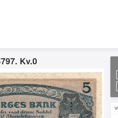
797. Kv.0
V