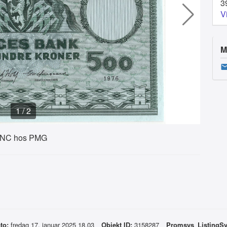
3
V
M
1
/
2
4 UNC hos PMG
to:
fredag 17. januar 2025 18.03
Objekt ID:
3158287
Promsys_ListingS