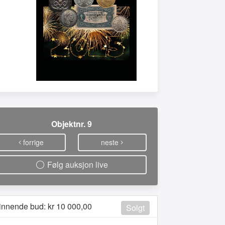
Objektnr. 9
forrige
neste
Følg auksjon live
innende bud: kr
10 000,00
Solgt