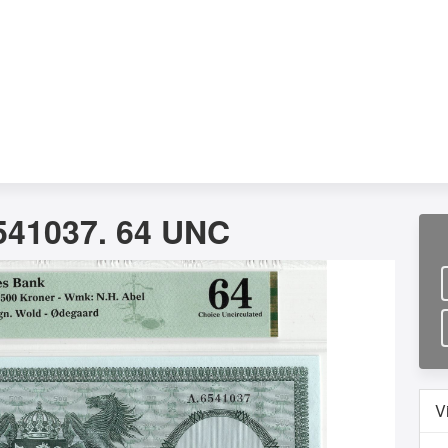
541037. 64 UNC
V