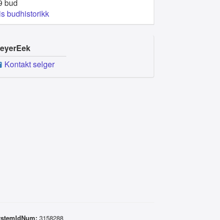
9 bud
is budhistorikk
eyerEek
Kontakt selger
ystemIdNum:
3158288