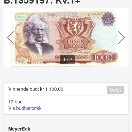
1
/
2
Vinnende bud: kr
1 100,00
Solgt
13 bud
Vis budhistorikk
MeyerEek