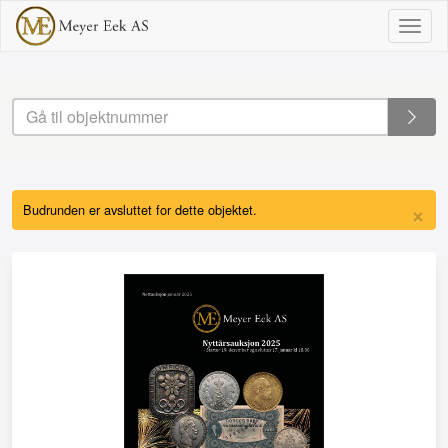
Togg
navig
×
Budrunden er avsluttet for dette objektet.