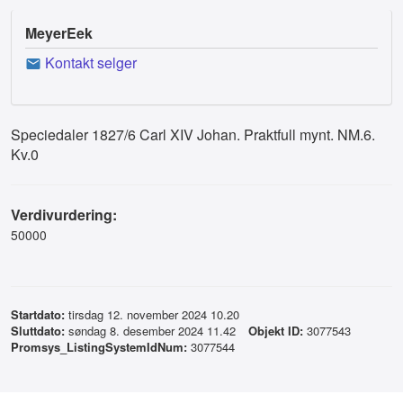
MeyerEek
Kontakt selger
Speciedaler 1827/6 Carl XIV Johan. Praktfull mynt. NM.6.
Kv.0
Verdivurdering:
50000
Startdato:
tirsdag 12. november 2024 10.20
Sluttdato:
søndag 8. desember 2024 11.42
Objekt ID:
3077543
Promsys_ListingSystemIdNum:
3077544