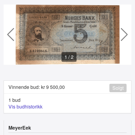
1
/
2
Vinnende bud: kr
9 500,00
Solgt
1 bud
Vis budhistorikk
MeyerEek