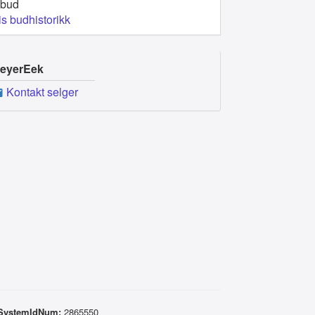
 bud
is budhistorikk
eyerEek
Kontakt selger
SystemIdNum:
2865550