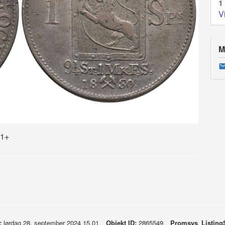
1
V
M
.1+
:
lørdag 28. september 2024 15.01
Objekt ID:
2865549
Promsys_Listing