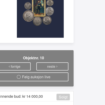
Objektnr. 10
forrige
neste
Følg auksjon live
innende bud: kr
14 000,00
Solgt