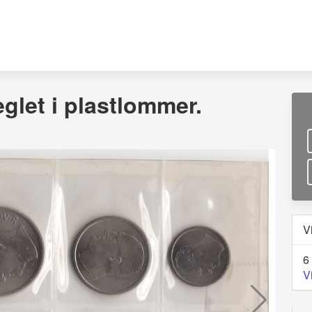
glet i plastlommer.
V
6
V