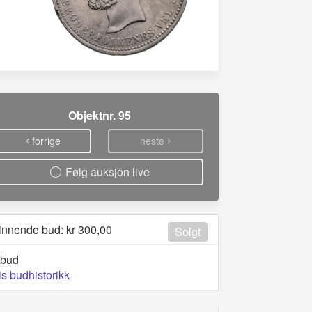
Objektnr. 95
forrige
neste
Følg auksjon live
innende bud: kr
300,00
Solgt
 bud
is budhistorikk