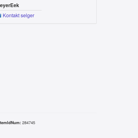
eyerEek
Kontakt selger
stemIdNum:
284745