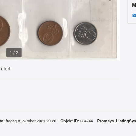
M
1
/
2
ulert.
to:
fredag 8. oktober 2021 20.20
Objekt ID:
284744
Promsys_ListingSy