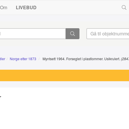
Om
LIVEBUD
dler
Norge etter 1873
Myntsett 1964. Forseglet i plastlommer. Usikrulert.
(284
r