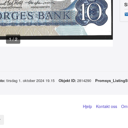
S
1
/
2
to:
tirsdag 1. oktober 2024 19.15
Objekt ID:
2814290
Promsys_Listing
Hjelp
Kontakt oss
Om