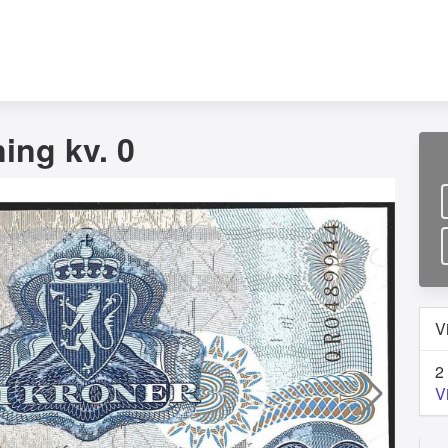
ing kv. 0
V
2
V