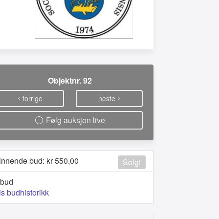
Objektnr. 92
forrige
neste
Følg auksjon live
innende bud: kr
550,00
Solgt
 bud
is budhistorikk