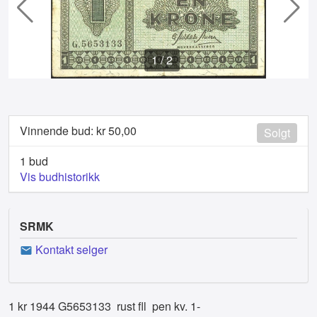
1
/
2
Vinnende bud: kr
50,00
Solgt
1 bud
Vis budhistorikk
SRMK
Kontakt selger
1 kr 1944 G5653133 rust fll pen kv. 1-