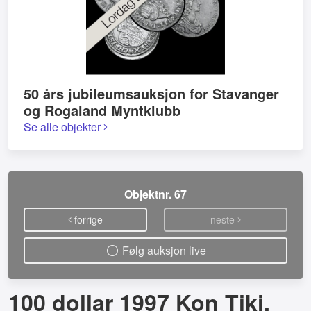
50 års jubileumsauksjon for Stavanger
og Rogaland Myntklubb
Se alle objekter
Objektnr. 67
forrige
neste
Følg auksjon live
100 dollar 1997 Kon Tiki.