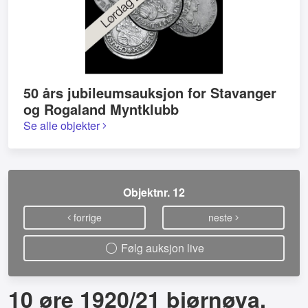
50 års jubileumsauksjon for Stavanger
og Rogaland Myntklubb
Se alle objekter
Objektnr. 12
forrige
neste
Følg auksjon live
10 øre 1920/21 bjørnøya,