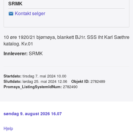
SRMK
Kontakt selger
10 øre 1920/21 bjørnøya, blankett BJ1r. SSS iht Karl Sæthre
katalog. Kv.01
Innleverer:
SRMK
Startdato:
tirsdag 7. mai 2024 10.00
Sluttdato:
lørdag 25. mai 2024 12.06
Objekt ID:
2782489
Promsys_ListingSystemIdNum:
2782490
søndag 9. august 2026 16.07
Hjelp