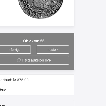
Objektnr. 56
forrige
neste
Følg auksjon live
tartbud: kr
375,00
 bud