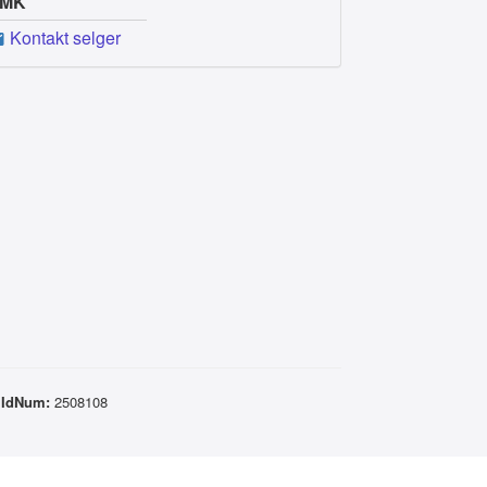
MK
Kontakt selger
mIdNum:
2508108