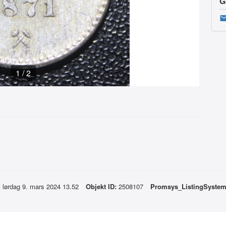
G
1
/
2
:
lørdag 9. mars 2024 13.52
Objekt ID:
2508107
Promsys_ListingSyste