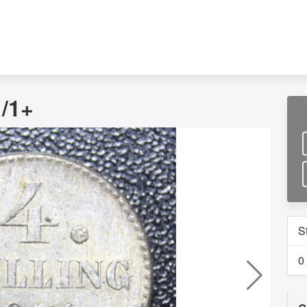
1/1+
S
0