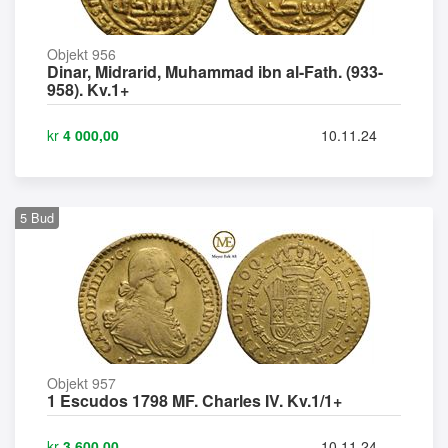
Objekt 956
Dinar, Midrarid, Muhammad ibn al-Fath. (933-
958). Kv.1+
kr
4 000,00
10.11.24
5
Bud
Objekt 957
1 Escudos 1798 MF. Charles IV. Kv.1/1+
kr
3 600,00
10.11.24