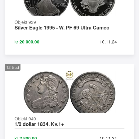
Objekt 939
Silver Eagle 1995 - W. PF 69 Ultra Cameo
kr
20 000,00
10.11.24
12
Bud
Objekt 940
1/2 dollar 1834. Kv.1+
kr
2 800,00
10.11.24