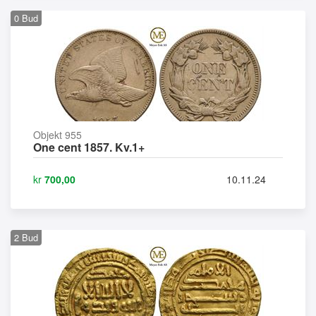
0
Bud
Objekt 955
One cent 1857. Kv.1+
kr
700,00
10.11.24
2
Bud