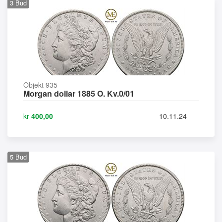
3
Bud
Objekt 935
Morgan dollar 1885 O. Kv.0/01
kr
400,00
10.11.24
5
Bud