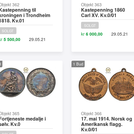
Objekt 362
Objekt 363
Kastepenning til
Kastepenning 1860
kroningen i Trondheim
Carl XV. Kv.0/01
1818. Kv.01
SOLGT
SOLGT
kr
6 000,00
29.05.21
kr
5 500,00
29.05.21
d
1
Bud
Objekt 365
Objekt 366
Fortjeneste medalje i
17. mai 1914. Norsk og
sølv. Kv.0
Amerikansk flagg.
Kv.0/01