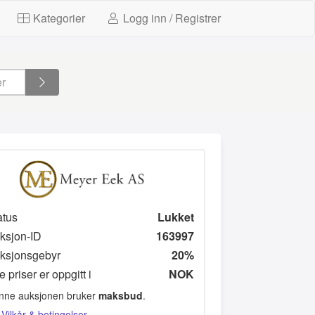
Kategorier
Logg inn / Registrer
atus
Lukket
ksjon-ID
163997
ksjonsgebyr
20%
e priser er oppgitt i
NOK
nne auksjonen bruker
maksbud
.
Vilkår & betingelser