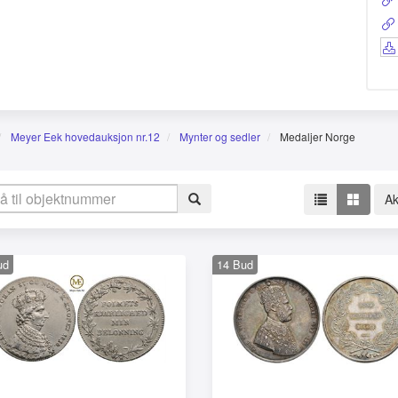
Meyer Eek hovedauksjon nr.12
Mynter og sedler
Medaljer Norge
Ak
ud
14
Bud