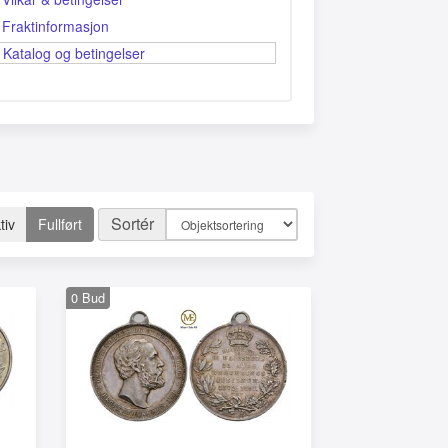
Fraktinformasjon
Katalog og betingelser
Sortér
tiv
Fullført
0
Bud