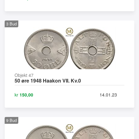
3
Bud
Objekt 47
50 øre 1948 Haakon VII. Kv.0
kr
150,00
14.01.23
9
Bud