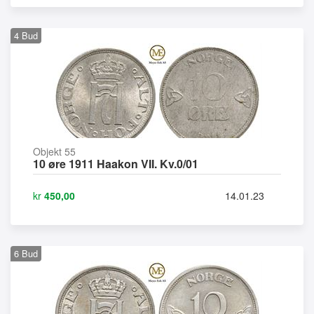
4
Bud
Objekt 55
10 øre 1911 Haakon VII. Kv.0/01
kr
450,00
14.01.23
6
Bud