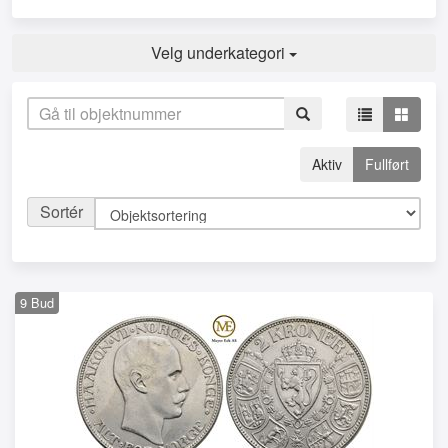
Velg underkategori
Aktiv
Fullført
Sortér
9
Bud